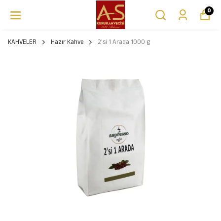
0
KAHVELER
Hazır Kahve
2'si 1 Arada 1000 g