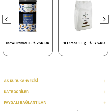
₺ 250.00
₺ 175.00
Kahve Kreması 900 g
3'ü 1 Arada 500 g
AS KURUKAHVECİSİ
KATEGORİLER
FAYDALI BAĞLANTILAR