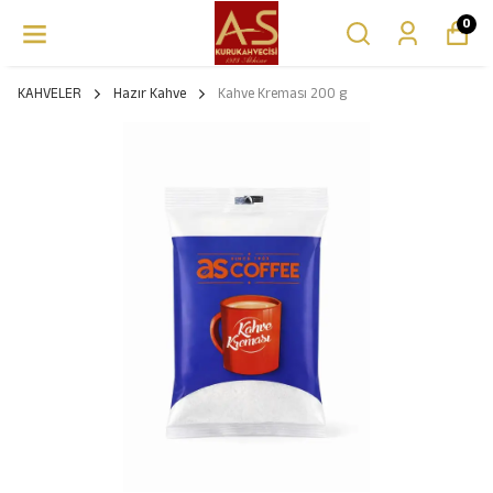
0
KAHVELER
Hazır Kahve
Kahve Kreması 200 g