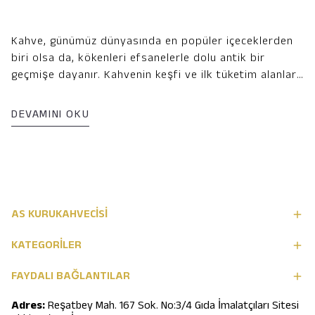
Kahve, günümüz dünyasında en popüler içeceklerden
biri olsa da, kökenleri efsanelerle dolu antik bir
geçmişe dayanır. Kahvenin keşfi ve ilk tüketim alanları,
özellikle Orta Doğu ve Afrika kıtasındaki efsaneler,
gelenekler ve ticaret yolları etrafında şekillenmiştir.
DEVAMINI OKU
Bu yazıda, kahvenin doğuşunu ve nasıl küresel bir
içecek haline geldiğini keşfedeceğiz.
AS KURUKAHVECİSİ
KATEGORİLER
FAYDALI BAĞLANTILAR
Adres:
Reşatbey Mah. 167 Sok. No:3/4 Gıda İmalatçıları Sitesi