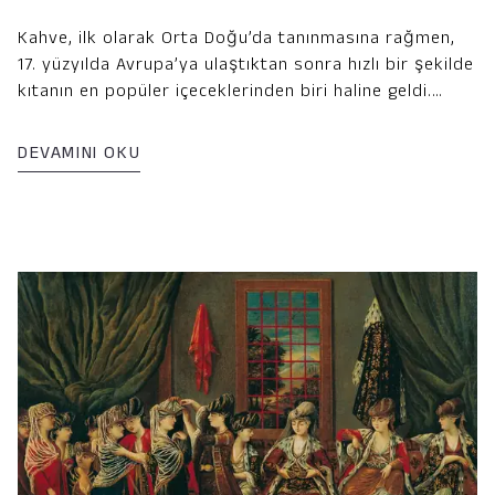
Kahve, ilk olarak Orta Doğu’da tanınmasına rağmen,
17. yüzyılda Avrupa’ya ulaştıktan sonra hızlı bir şekilde
kıtanın en popüler içeceklerinden biri haline geldi.
Kahvenin Avrupa’ya yayılması, sadece bir içecek
olarak değil, aynı zamanda sosyal, entelektüel ve
DEVAMINI OKU
kültürel hayatın önemli bir parçası olarak kabul
edilmesini sağladı. Bu yazıda, Avrupa’da kahve
kültürünün gelişimini ve kahvehanelerin kıtadaki
sosyal hayata nasıl yön verdiğini keşfedeceğiz.