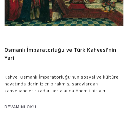
Osmanlı İmparatorluğu ve Türk Kahvesi'nin
Yeri
Kahve, Osmanlı İmparatorluğu’nun sosyal ve kültürel
hayatında derin izler bırakmış, saraylardan
kahvehanelere kadar her alanda önemli bir yer
edinmiştir. 16. yüzyılda Osmanlı topraklarına ulaşan
kahve, kısa sürede İmparatorluğun en sevilen
DEVAMINI OKU
içeceklerinden biri haline gelmiş ve bugün bile dünya
genelinde tanınan Türk Kahvesi kültürünü
oluşturmuştur. Bu yazıda, kahvenin Osmanlı'daki