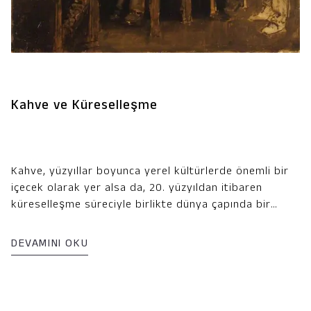
Kahve ve Küreselleşme
Kahve, yüzyıllar boyunca yerel kültürlerde önemli bir
içecek olarak yer alsa da, 20. yüzyıldan itibaren
küreselleşme süreciyle birlikte dünya çapında bir
fenomen haline gelmiştir. Kahve, bugün sadece bir
içecek olmanın ötesinde, sosyal hayatın, iş dünyasının
DEVAMINI OKU
ve modern yaşamın ayrılmaz bir parçası haline
gelmiştir. Bu yazıda, kahvenin küresel yayılımını ve
günümüz kahve kültürünün nasıl şekillendiğini
inceleyeceğiz.