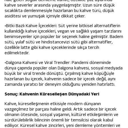
kahve severler arasında yaygınlaşmıştır. Uzun süre düşük
sıcaklıkta demlenmesiyle hazırlanan bu kahve türü, düşük
asiditesi ve yumuşak içimiyle dikkat çeker.
•Bitki Bazlı Kahve İçecekleri: Süt yerine bitkisel alternatiflerin
kullanıldığı kahve içecekleri, vegan ve sağlıklı yaşam tarzlarını
benimseyenler için popüler bir seçenek haline gelmiştir. Badem
sütü, yulaf sütü ve hindistancevizi sütü gibi alternatifler,
özellikle latte gibi kahve içeceklerinde sıkça tercih
edilmektedir.
•Dalgona Kahvesi ve Viral Trendler: Pandemi döneminde
dünya çapında popüler olan Dalgona kahvesi, sosyal medyada
büyük bir viral trende dönüştü. Çırpılmış kahve köpüğüyle
hazırlanan bu içecek, kahvenin sadece bir içecek değil, aynı
zamanda yaratıcı bir deneyim olduğunu yeniden hatırlattı.
Sonuç: Kahvenin Küreselleşen Dünyadaki Yeri
Kahve, küreselleşmenin etkisiyle modern dünyanın
vazgeçilmez bir parçası haline geldi. Artık sadece bir içecek
olmanın ötesinde, sosyal yaşamın, kültürel etkileşimlerin ve
sürdürülebilirlik bilincinin önemli bir temsilcisi olarak kabul
ediliyor. Küresel kahve zincirleri, yeni demleme yöntemleri ve