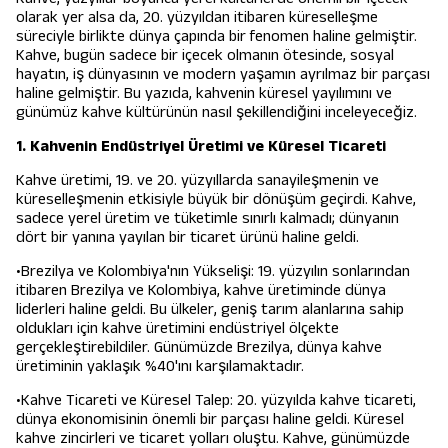
olarak yer alsa da, 20. yüzyıldan itibaren küreselleşme
süreciyle birlikte dünya çapında bir fenomen haline gelmiştir.
Kahve, bugün sadece bir içecek olmanın ötesinde, sosyal
hayatın, iş dünyasının ve modern yaşamın ayrılmaz bir parçası
haline gelmiştir. Bu yazıda, kahvenin küresel yayılımını ve
günümüz kahve kültürünün nasıl şekillendiğini inceleyeceğiz.
1. Kahvenin Endüstriyel Üretimi ve Küresel Ticareti
Kahve üretimi, 19. ve 20. yüzyıllarda sanayileşmenin ve
küreselleşmenin etkisiyle büyük bir dönüşüm geçirdi. Kahve,
sadece yerel üretim ve tüketimle sınırlı kalmadı; dünyanın
dört bir yanına yayılan bir ticaret ürünü haline geldi.
•Brezilya ve Kolombiya'nın Yükselişi: 19. yüzyılın sonlarından
itibaren Brezilya ve Kolombiya, kahve üretiminde dünya
liderleri haline geldi. Bu ülkeler, geniş tarım alanlarına sahip
oldukları için kahve üretimini endüstriyel ölçekte
gerçekleştirebildiler. Günümüzde Brezilya, dünya kahve
üretiminin yaklaşık %40'ını karşılamaktadır.
•Kahve Ticareti ve Küresel Talep: 20. yüzyılda kahve ticareti,
dünya ekonomisinin önemli bir parçası haline geldi. Küresel
kahve zincirleri ve ticaret yolları oluştu. Kahve, günümüzde