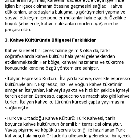
zincirlerinin açılması, kahvenin sadece evde veya işyerinde
içilen bir içecek olmanın ötesine geçmesini sağladı. Kahve
dükkanları, arkadaşlarla buluşma, iş görüşmeleri yapma ve
sosyal etkileşim için popüler mekanlar haline geldi. Özellikle
büyük şehirlerde, kahve dükkanları modern yaşamın bir
parçası oldu.
3. Kahve Kültüründe Bölgesel Farklılıklar
Kahve küresel bir içecek haline gelmiş olsa da, farklı
coğrafyalarda kahve kültürü hala yerel geleneklerden
etkilenmektedir. Her bölge, kahveyi hazırlama ve tüketme
konusunda kendine özgü yöntemlere sahiptir.
•İtalyan Espresso Kültürü: İtalya’da kahve, özellikle espresso
kültürüyle anılır. Espresso, hızlı ve yoğun kahve tüketimini
simgeler. İtalyanlar, kahveyi ayakta ve hızlı bir şekilde içmeyi
tercih ederler. Espresso, cappuccino ve macchiato gibi kahve
türleri, İtalyan kahve kültürünün küresel çapta yayılmasını
sağlamıştır.
•Türk ve Ortadoğu Kahve Kültürü: Türk Kahvesi, tarih
boyunca kahve kültürünün önemli bir temsilcisi olmuştur.
Yavaş pişirme ve köpüklü servis tekniği ile hazırlanan Türk
Kahvesi, hala birçok Ortadoğu ülkesinde geleneksel bir içecek