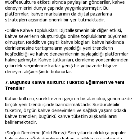
#CoffeeCulture etiketi altında paylaşılan gönderiler, kahve
deneyimlerini dünya çapında yaygınlaştırmıştır. Bu
platformlar, kahve markalarının da dijital pazarlama
stratejileri açısından önemli bir yer tutmaktadır.
•Online Kahve Toplulukları: Dijitalleşmenin bir diğer etkisi,
kahve severlerin oluşturduğu online toplulukların büyümesi
olmuştur. Reddit ve çeşitli kahve blogları, kahve hakkında
derinlemesine tartışmaların yapıldığı, yeni trendlerin
keşfedildiği ve kahve deneyimlerinin paylaşıldığı platformlar
haline gelmiştir. Kahve tutkunları, demleme yöntemlerinden
çekirdek seçimlerine kadar geniş bir yelpazede bilgi ve
deneyim alışverişinde bulunurlar.
7. Bugünkü Kahve Kültürü: Tüketici Eğilimleri ve Yeni
Trendler
Kahve kültürü, sürekli evrim geçiren bir alan olup, günümüzde
birçok yeni trendi içinde barındırmaktadır. Sürdürülebilir
tüketim, özgün kahve deneyimleri ve sağlıklı yaşam odaklı
kahve trendleri, bugünkü kahve tüketim alışkanlıklarını
belirlemektedir.
•Soğuk Demleme (Cold Brew): Son yıllarda oldukça popüler
hale gelen soğuk demleme kahve, özellikle yaz aylarında