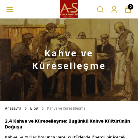
0
Kahve ve
Küreselleşme
Anasayfa
Blog
Kahve ve Küreselleşme
2.4 Kahve ve Küreselleşme: Bugünkü Kahve Kültürünün
Doğuşu
Kahve, yüzyıllar boyunca yerel kültürlerde önemli bir içecek