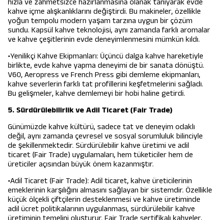
hızla ve zahmetsizce hazırlanmasına olanak tanıyarak evde
kahve içme alışkanlıklarını değiştirdi. Bu makineler, özellikle
yoğun tempolu modern yaşam tarzına uygun bir çözüm
sundu. Kapsül kahve teknolojisi, aynı zamanda farklı aromalar
ve kahve çeşitlerinin evde deneyimlenmesini mümkün kıldı.
•Yenilikçi Kahve Ekipmanları: Üçüncü dalga kahve hareketiyle
birlikte, evde kahve yapma deneyimi de bir sanata dönüştü.
V60, Aeropress ve French Press gibi demleme ekipmanları,
kahve severlerin farklı tat profillerini keşfetmelerini sağladı.
Bu gelişmeler, kahve demlemeyi bir hobi haline getirdi.
5. Sürdürülebilirlik ve Adil Ticaret (Fair Trade)
Günümüzde kahve kültürü, sadece tat ve deneyim odaklı
değil, aynı zamanda çevresel ve sosyal sorumluluk bilinciyle
de şekillenmektedir. Sürdürülebilir kahve üretimi ve adil
ticaret (Fair Trade) uygulamaları, hem tüketiciler hem de
üreticiler açısından büyük önem kazanmıştır.
•Adil Ticaret (Fair Trade): Adil ticaret, kahve üreticilerinin
emeklerinin karşılığını almasını sağlayan bir sistemdir. Özellikle
küçük ölçekli çiftçilerin desteklenmesi ve kahve üretiminde
adil ücret politikalarının uygulanması, sürdürülebilir kahve
üretiminin temelini oluşturur. Fair Trade sertifikalı kahveler,