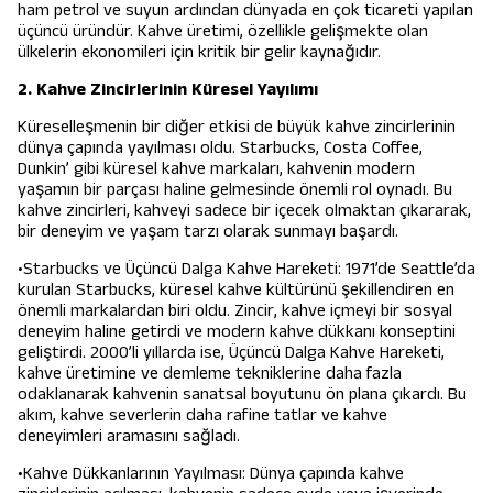
ham petrol ve suyun ardından dünyada en çok ticareti yapılan
üçüncü üründür. Kahve üretimi, özellikle gelişmekte olan
ülkelerin ekonomileri için kritik bir gelir kaynağıdır.
2. Kahve Zincirlerinin Küresel Yayılımı
Küreselleşmenin bir diğer etkisi de büyük kahve zincirlerinin
dünya çapında yayılması oldu. Starbucks, Costa Coffee,
Dunkin’ gibi küresel kahve markaları, kahvenin modern
yaşamın bir parçası haline gelmesinde önemli rol oynadı. Bu
kahve zincirleri, kahveyi sadece bir içecek olmaktan çıkararak,
bir deneyim ve yaşam tarzı olarak sunmayı başardı.
•Starbucks ve Üçüncü Dalga Kahve Hareketi: 1971’de Seattle’da
kurulan Starbucks, küresel kahve kültürünü şekillendiren en
önemli markalardan biri oldu. Zincir, kahve içmeyi bir sosyal
deneyim haline getirdi ve modern kahve dükkanı konseptini
geliştirdi. 2000’li yıllarda ise, Üçüncü Dalga Kahve Hareketi,
kahve üretimine ve demleme tekniklerine daha fazla
odaklanarak kahvenin sanatsal boyutunu ön plana çıkardı. Bu
akım, kahve severlerin daha rafine tatlar ve kahve
deneyimleri aramasını sağladı.
•Kahve Dükkanlarının Yayılması: Dünya çapında kahve