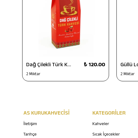
75.00
Dağ Çilekli Türk Kahvesi 100 g
₺ 120.00
2 Miktar
2 Miktar
AS KURUKAHVECİSİ
KATEGORİLER
İletişim
Kahveler
Tarihçe
Sıcak İçecekler