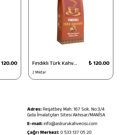
 120.00
Fındıklı Türk Kahvesi 100 g
₺ 120.00
2 Miktar
2 Mikt
Adres:
Reşatbey Mah. 167 Sok. No:3/4
Gıda İmalatçıları Sitesi Akhisar/MANİSA
E-mail:
info@askurukahvecisi.com
Çağrı Merkezi:
0 533 137 05 20