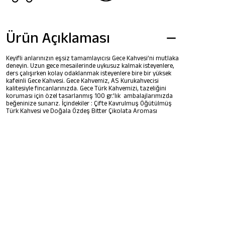
Ürün Açıklaması
Keyifli anlarınızın eşsiz tamamlayıcısı Gece Kahvesi’ni mutlaka
deneyin. Uzun gece mesailerinde uykusuz kalmak isteyenlere,
ders çalışırken kolay odaklanmak isteyenlere bire bir yüksek
kafeinli Gece Kahvesi. Gece Kahvemiz, AS Kurukahvecisi
kalitesiyle fincanlarınızda. Gece Türk Kahvemizi, tazeliğini
koruması için özel tasarlanmış 100 gr.’lık ambalajlarımızda
beğeninize sunarız. İçindekiler : Çifte Kavrulmuş Öğütülmüş
Türk Kahvesi ve Doğala Özdeş Bitter Çikolata Aroması