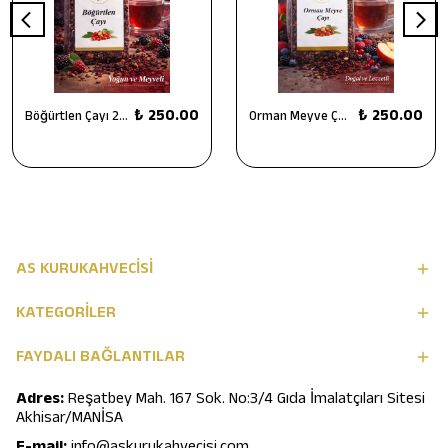
₺ 250.00
₺ 250.00
Böğürtlen Çayı 250 g
Orman Meyve Çayı 250 g
AS KURUKAHVECİSİ
KATEGORİLER
FAYDALI BAĞLANTILAR
Adres:
Reşatbey Mah. 167 Sok. No:3/4 Gıda İmalatçıları Sitesi
Akhisar/MANİSA
E-mail:
info@askurukahvecisi.com