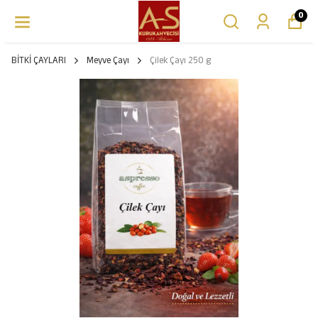
0
BİTKİ ÇAYLARI
Meyve Çayı
Çilek Çayı 250 g