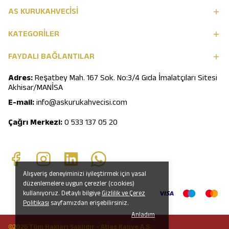
AS KURUKAHVECİSİ
KATEGORİLER
FAYDALI BAĞLANTILAR
Adres:
Reşatbey Mah. 167 Sok. No:3/4 Gıda İmalatçıları Sitesi
Akhisar/MANİSA
E-mail:
info@askurukahvecisi.com
Çağrı Merkezi:
0 533 137 05 20
Alışveriş deneyiminizi iyileştirmek için yasal
düzenlemelere uygun çerezler (cookies)
kullanıyoruz. Detaylı bilgiye
Gizlilik ve Çerez
Politikası
sayfamızdan erişebilirsiniz.
Anladım
©2026 Tüm Hakları Saklıdır - Atlas Kahve A.Ş.