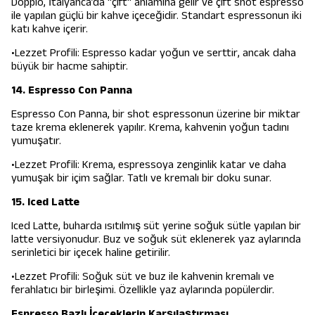
Doppio, İtalyanca’da "çift" anlamına gelir ve çift shot espresso
ile yapılan güçlü bir kahve içeceğidir. Standart espressonun iki
katı kahve içerir.
•Lezzet Profili: Espresso kadar yoğun ve serttir, ancak daha
büyük bir hacme sahiptir.
14. Espresso Con Panna
Espresso Con Panna, bir shot espressonun üzerine bir miktar
taze krema eklenerek yapılır. Krema, kahvenin yoğun tadını
yumuşatır.
•Lezzet Profili: Krema, espressoya zenginlik katar ve daha
yumuşak bir içim sağlar. Tatlı ve kremalı bir doku sunar.
15. Iced Latte
Iced Latte, buharda ısıtılmış süt yerine soğuk sütle yapılan bir
latte versiyonudur. Buz ve soğuk süt eklenerek yaz aylarında
serinletici bir içecek haline getirilir.
•Lezzet Profili: Soğuk süt ve buz ile kahvenin kremalı ve
ferahlatıcı bir birleşimi. Özellikle yaz aylarında popülerdir.
Espresso Bazlı İçeceklerin Karşılaştırması