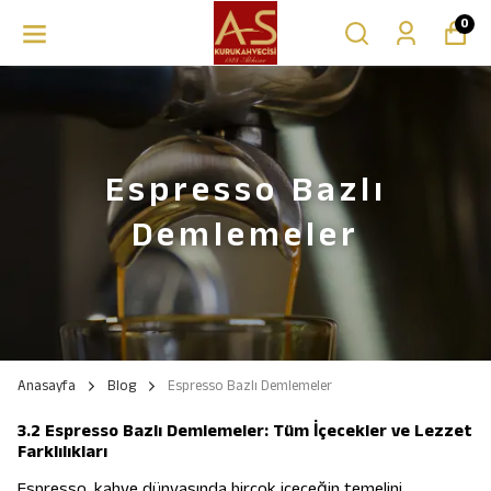
0
Espresso Bazlı
Demlemeler
Anasayfa
Blog
Espresso Bazlı Demlemeler
3.2 Espresso Bazlı Demlemeler: Tüm İçecekler ve Lezzet
Farklılıkları
Espresso, kahve dünyasında birçok içeceğin temelini